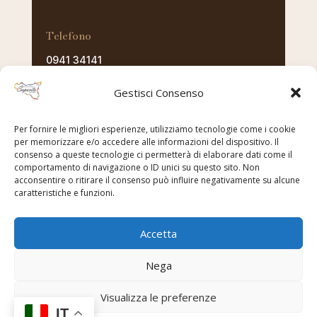
Telefono
0941 34141
E-mail
Gestisci Consenso
pasticceriasaporito@virgilio.it
Per fornire le migliori esperienze, utilizziamo tecnologie come i cookie
per memorizzare e/o accedere alle informazioni del dispositivo. Il
consenso a queste tecnologie ci permetterà di elaborare dati come il
CONTATTI
comportamento di navigazione o ID unici su questo sito. Non
acconsentire o ritirare il consenso può influire negativamente su alcune
caratteristiche e funzioni.
Accetta
Nega
Copyright © 2025 Pasticceria Saporito - Tutti i diritti
Visualizza le preferenze
riservati - P.IVA 02119140834 -
Trattamento dati
IT