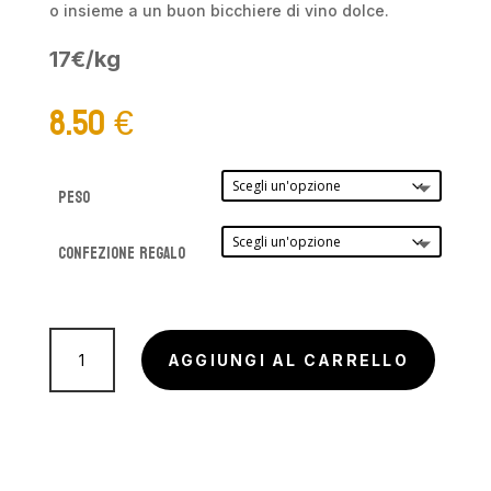
o insieme a un buon bicchiere di vino dolce.
17€/kg
8.50
€
Peso
Confezione Regalo
Scardellini
(Ossa
AGGIUNGI AL CARRELLO
di
morto)
quantità