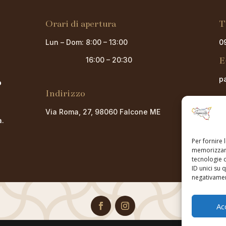
Orari di apertura
T
Lun – Dom: 8:00 – 13:00
0
E
16:00 – 20:30
pa
o
Indirizzo
Via Roma, 27, 98060 Falcone ME
à.
Per fornire 
memorizzare
tecnologie 
ID unici su 
negativament
Ac