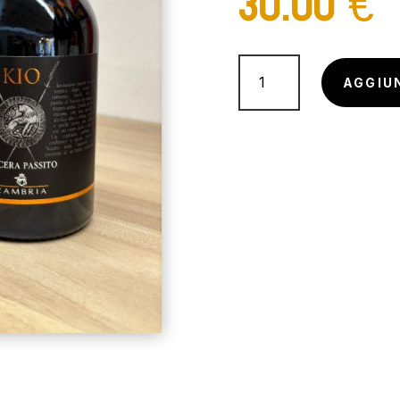
30.00
€
Passito
Kio
AGGIU
Cambria
quantità