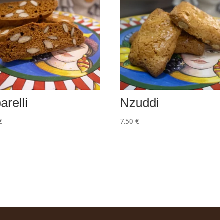
arelli
Nzuddi
€
7.50
€