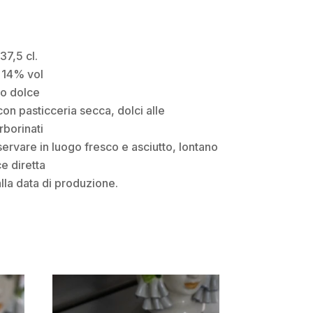
37,5 cl.
14% vol
to dolce
 con pasticceria secca, dolci alle
borinati
servare in luogo fresco e asciutto, lontano
ce diretta
lla data di produzione.