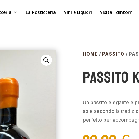
cceria
La Rosticceria
Vini e Liquori
Visita i dintorni
HOME
/
PASSITO
/ PA
Passito 
Un passito elegante e p
sole secondo la tradizio
perfetto per accompagna